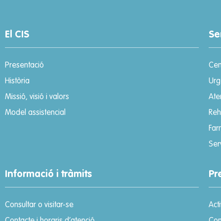
El CIS
Se
Presentació
Cen
Història
Urg
Missió, visió i valors
Ate
Model assistencial
Reh
Far
Ser
Informació i tràmits
Pr
Consultar o visitar-se
Act
Contacte i horaris d’atenció
Con