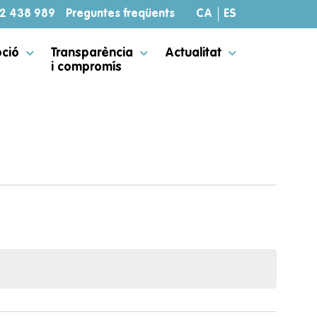
32 438 989
Preguntes freqüents
CA
ES
oció
Transparència
Actualitat
i compromís