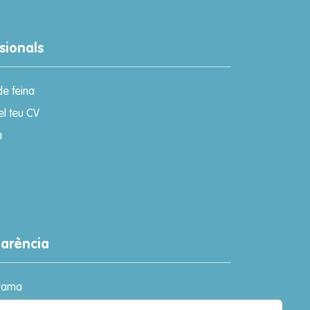
sionals
de feina
el teu CV
a
parència
rama
de Participació Ciutadana