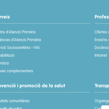
rveis
Profes
tre d’Atenció Primària
Ofertes 
ències d’Atenció Primària
Envia’ns 
nció Sociosanitària – HAI
Docènci
abilitació
Intranet
màcia
veis complementaris
evenció i promoció de la salut
Trans
ivitats comunitàries
Organig
sells de salut
Consell 