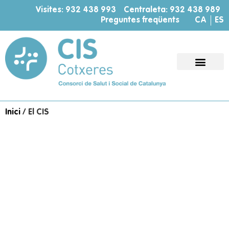
Visites: 932 438 993
Centraleta: 932 438 989
Preguntes freqüents
CA
ES
Inici
/
El CIS