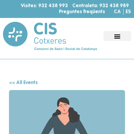
Visites: 932 438 993
Centraleta: 932 438 989
Preguntes freqüents
CA
ES
<< All Events