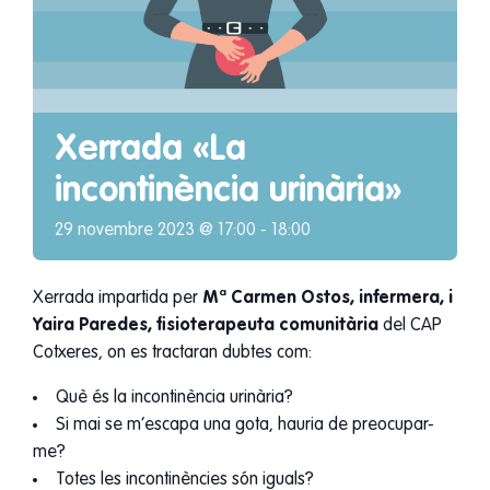
Xerrada «La
incontinència urinària»
29 novembre 2023 @ 17:00
-
18:00
Xerrada impartida per
Mª Carmen Ostos, infermera, i
Yaira Paredes, fisioterapeuta comunitària
del CAP
Cotxeres, on es tractaran dubtes com:
Què és la incontinència urinària?
Si mai se m’escapa una gota, hauria de preocupar-
me?
Totes les incontinències són iguals?